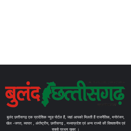
बुलंद छत्तीसगढ़ एक प्रादेशिक न्यूज़ पोर्टल हैं, जहां आपको मिलती हैं राजनैतिक, मनोरंजन,
खेल -जगत, व्यापार , अंर्राष्ट्रीय, छत्तीसगढ़ , मध्याप्रदेश एवं अन्य राज्यो की विश्वशनीय एवं
सबसे प्रथम खबर ।