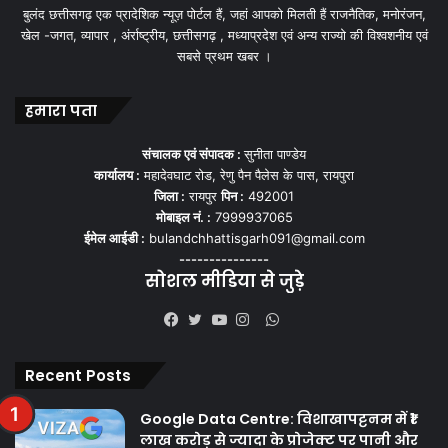
बुलंद छत्तीसगढ़ एक प्रादेशिक न्यूज़ पोर्टल हैं, जहां आपको मिलती हैं राजनैतिक, मनोरंजन,
खेल -जगत, व्यापार , अंर्राष्ट्रीय, छत्तीसगढ़ , मध्याप्रदेश एवं अन्य राज्यो की विश्वशनीय एवं
सबसे प्रथम खबर ।
हमारा पता
संचालक एवं संपादक :
सुनीता पाण्डेय
कार्यालय :
महादेवघाट रोड, रेणु पैन पैलेस के पास, रायपुरा
जिला :
रायपुर
पिन :
492001
मोबाइल नं. :
7999937065
ईमेल आईडी :
bulandchhattisgarh091@gmail.com
---------------
सोशल मीडिया से जुड़े
WhatsApp
Facebook
Twitter
YouTube
Instagram
Recent Posts
Google Data Centre: विशाखापट्टनम में ₹1
लाख करोड़ से ज्यादा के प्रोजेक्ट पर पानी और