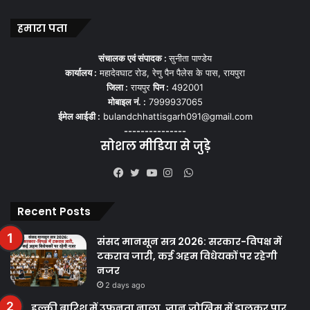
हमारा पता
संचालक एवं संपादक :
सुनीता पाण्डेय
कार्यालय :
महादेवघाट रोड, रेणु पैन पैलेस के पास, रायपुरा
जिला :
रायपुर
पिन :
492001
मोबाइल नं. :
7999937065
ईमेल आईडी :
bulandchhattisgarh091@gmail.com
---------------
सोशल मीडिया से जुड़े
WhatsApp
Facebook
Twitter
YouTube
Instagram
Recent Posts
संसद मानसून सत्र 2026: सरकार-विपक्ष में
टकराव जारी, कई अहम विधेयकों पर रहेगी
नजर
2 days ago
हल्की बारिश में उफनता नाला, जान जोखिम में डालकर पार