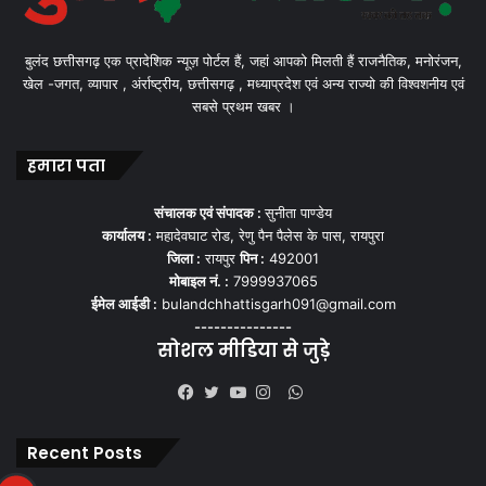
बुलंद छत्तीसगढ़ एक प्रादेशिक न्यूज़ पोर्टल हैं, जहां आपको मिलती हैं राजनैतिक, मनोरंजन,
खेल -जगत, व्यापार , अंर्राष्ट्रीय, छत्तीसगढ़ , मध्याप्रदेश एवं अन्य राज्यो की विश्वशनीय एवं
सबसे प्रथम खबर ।
हमारा पता
संचालक एवं संपादक :
सुनीता पाण्डेय
कार्यालय :
महादेवघाट रोड, रेणु पैन पैलेस के पास, रायपुरा
जिला :
रायपुर
पिन :
492001
मोबाइल नं. :
7999937065
ईमेल आईडी :
bulandchhattisgarh091@gmail.com
---------------
सोशल मीडिया से जुड़े
WhatsApp
Facebook
Twitter
YouTube
Instagram
Recent Posts