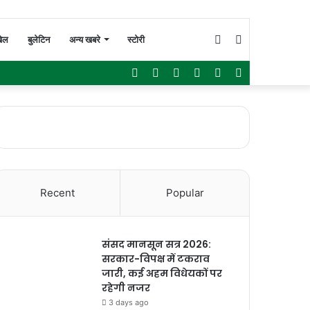
Switch
Search
ेल
बुलेटिन
अन्य खबरे
स्टोरी
Facebook
Twitter
YouTube
Instagram
WhatsApp
Sidebar
skin
for
Recent
Popular
संसद मानसून सत्र 2026:
सरकार-विपक्ष में टकराव
जारी, कई अहम विधेयकों पर
रहेगी नजर
3 days ago