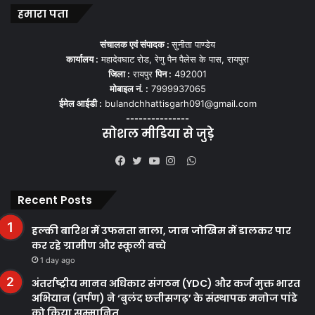
हमारा पता
संचालक एवं संपादक :
सुनीता पाण्डेय
कार्यालय :
महादेवघाट रोड, रेणु पैन पैलेस के पास, रायपुरा
जिला :
रायपुर
पिन :
492001
मोबाइल नं. :
7999937065
ईमेल आईडी :
bulandchhattisgarh091@gmail.com
---------------
सोशल मीडिया से जुड़े
WhatsApp
Facebook
Twitter
YouTube
Instagram
Recent Posts
हल्की बारिश में उफनता नाला, जान जोखिम में डालकर पार
कर रहे ग्रामीण और स्कूली बच्चे
1 day ago
अंतर्राष्ट्रीय मानव अधिकार संगठन (YDC) और कर्ज मुक्त भारत
अभियान (तर्पण) ने ‘बुलंद छत्तीसगढ़’ के संस्थापक मनोज पांडे
को किया सम्मानित