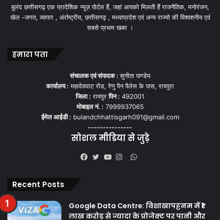
बुलंद छत्तीसगढ़ एक प्रादेशिक न्यूज़ पोर्टल हैं, जहां आपको मिलती हैं राजनैतिक, मनोरंजन,
खेल -जगत, व्यापार , अंर्राष्ट्रीय, छत्तीसगढ़ , मध्याप्रदेश एवं अन्य राज्यो की विश्वशनीय एवं
सबसे प्रथम खबर ।
हमारा पता
संचालक एवं संपादक :
सुनीता पाण्डेय
कार्यालय :
महादेवघाट रोड, रेणु पैन पैलेस के पास, रायपुरा
जिला :
रायपुर
पिन :
492001
मोबाइल नं. :
7999937065
ईमेल आईडी :
bulandchhattisgarh091@gmail.com
---------------
सोशल मीडिया से जुड़े
WhatsApp
Facebook
Twitter
YouTube
Instagram
Recent Posts
Google Data Centre: विशाखापट्टनम में ₹1
लाख करोड़ से ज्यादा के प्रोजेक्ट पर पानी और