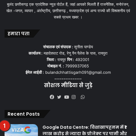
बुलंद छत्तीसगढ़ एक प्रादेशिक न्यूज़ पोर्टल हैं, जहां आपको मिलती हैं राजनैतिक, मनोरंजन,
खेल -जगत, व्यापार , अंर्राष्ट्रीय, छत्तीसगढ़ , मध्याप्रदेश एवं अन्य राज्यो की विश्वशनीय एवं
सबसे प्रथम खबर ।
हमारा पता
संचालक एवं संपादक :
सुनीता पाण्डेय
कार्यालय :
महादेवघाट रोड, रेणु पैन पैलेस के पास, रायपुरा
जिला :
रायपुर
पिन :
492001
मोबाइल नं. :
7999937065
ईमेल आईडी :
bulandchhattisgarh091@gmail.com
---------------
सोशल मीडिया से जुड़े
WhatsApp
Facebook
Twitter
YouTube
Instagram
Recent Posts
Google Data Centre: विशाखापट्टनम में ₹1
लाख करोड़ से ज्यादा के प्रोजेक्ट पर पानी और