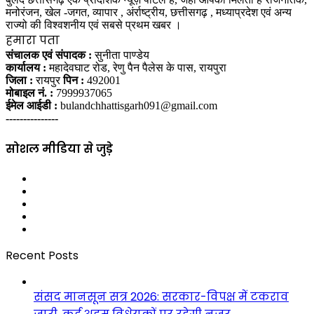
मनोरंजन, खेल -जगत, व्यापार , अंर्राष्ट्रीय, छत्तीसगढ़ , मध्याप्रदेश एवं अन्य
राज्यो की विश्वशनीय एवं सबसे प्रथम खबर ।
हमारा पता
संचालक एवं संपादक :
सुनीता पाण्डेय
कार्यालय :
महादेवघाट रोड, रेणु पैन पैलेस के पास, रायपुरा
जिला :
रायपुर
पिन :
492001
मोबाइल नं. :
7999937065
ईमेल आईडी :
bulandchhattisgarh091@gmail.com
---------------
सोशल मीडिया से जुड़े
Facebook
Twitter
YouTube
Instagram
WhatsApp
Recent Posts
संसद मानसून सत्र 2026: सरकार-विपक्ष में टकराव