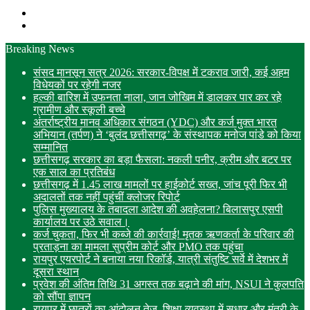
Search
for
Switch
skin
Breaking News
संसद मानसून सत्र 2026: सरकार-विपक्ष में टकराव जारी, कई अहम
विधेयकों पर रहेगी नजर
हल्की बारिश में उफनता नाला, जान जोखिम में डालकर पार कर रहे
ग्रामीण और स्कूली बच्चे
अंतर्राष्ट्रीय मानव अधिकार संगठन (YDC) और कर्ज मुक्त भारत
अभियान (तर्पण) ने ‘बुलंद छत्तीसगढ़’ के संस्थापक मनोज पांडे को किया
सम्मानित
छत्तीसगढ़ सरकार का बड़ा फैसला: नकली पनीर, क्रीम और बटर पर
एक साल का प्रतिबंध
छत्तीसगढ़ में 1.45 लाख मामलों पर हाईकोर्ट सख्त, जांच पूरी फिर भी
अदालतों तक नहीं पहुंचीं क्लोजर रिपोर्ट
पुलिस मुख्यालय के तबादला आदेश की अवहेलना? बिलासपुर एसपी
कार्यालय पर उठे सवाल।
कर्ज चुकता, फिर भी कब्जे की कार्रवाई! मृतक ऋणकर्ता के परिवार की
प्रताड़ना का मामला सुप्रीम कोर्ट और PMO तक पहुंचा
रायपुर एयरपोर्ट ने बनाया नया रिकॉर्ड, यात्री संतुष्टि सर्वे में देशभर में
दूसरा स्थान
प्रवेश की अंतिम तिथि 31 अगस्त तक बढ़ाने की मांग, NSUI ने कुलपति
को सौंपा ज्ञापन
रायपुर में छात्रों का आंदोलन तेज, शिक्षा व्यवस्था में सुधार और मंत्री के