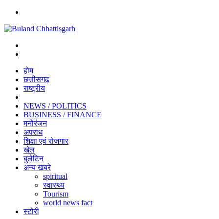
Menu
Search
for
Switch
skin
होम
छत्तीसगढ़
राष्ट्रीय
अंतराष्ट्रीय
NEWS / POLITICS
BUSINESS / FINANCE
मनोरंजन
अपराध
शिक्षा एवं रोजगार
खेल
बुलेटिन
अन्य खबरे
spiritual
स्वास्थ्य
Tourism
world news fact
स्टोरी