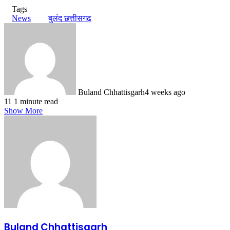
Tags
News
बुलंद छत्तीसगढ़
Buland Chhattisgarh
4 weeks ago
11
1 minute read
Show More
Buland Chhattisgarh