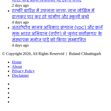
जारी, कई अहम विधेयकों पर रहेगी नजर
2 days ago
हल्की बारिश में उफनता नाला, जान जोखिम में
डालकर पार कर रहे ग्रामीण और स्कूली बच्चे
4 days ago
अंतर्राष्ट्रीय मानव अधिकार संगठन (YDC) और कर्ज
मुक्त भारत अभियान (तर्पण) ने ‘बुलंद छत्तीसगढ़’ के
संस्थापक मनोज पांडे को किया सम्मानित
4 days ago
© Copyright 2026, All Rights Reserved |
Buland Chhattisgarh
Home
About
Privacy Policy
Disclaimer
Facebook
Twitter
YouTube
Instagram
WhatsApp
Facebook
Twitter
WhatsApp
Telegram
Viber
Back