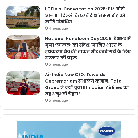
साजिशकर्ताओं
का पता लगाया जा रहा है।
IIT Delhi Convocation 2026: PM मोदी
आज IIT दिल्ली के 57वें दीक्षांत समारोह को
करेंगे संबोधित
4 hours ago
National Handloom Day 2026: देशभर में
Buland Chhattisgarh
गूंजा ‘लोकल’ का संदेश, जानिए भारत के
हथकरघा क्षेत्र की ताकत और कारीगरों के लिए
सरकार की पहल
5 hours ago
Air India New CEO: Tewolde
Gebremariam संभालेंगे कमान, Tata
Group ने क्यों चुना Ethiopian Airlines का
यह अनुभवी चेहरा?
blast near lal quila
bomb blast
5 hours ago
bomb blast delhi
bomb blast news
buland chhattisgarh
chhattisgarh
delhi bomb blast
delhi lal qila blast