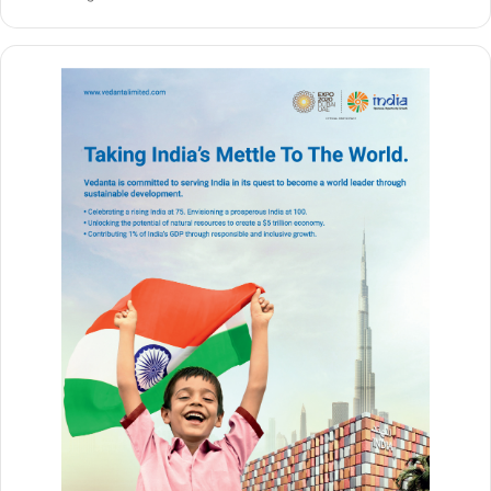
दोपहर 3:19 बजे:
कार
लाल किला पार्किंग एरिया
में दाखिल हुई।
शाम लगभग 6:00 बजे:
कार
लाल किला पार्किंग एरिया से बाहर निकलती
हुई दिखी।
इसके बाद कार को
दरियागंज, कश्मीरी गेट और सुनेहरी मस्जिद
के आसपास
भी देखा गया।
शाम 6:52 बजे:
कार में
लाल किला के पास शक्तिशाली धमाका
हुआ।
पुलवामा से जुड़ा कनेक्शन आया सामने
जांच के दौरान इस कार का
जम्मू-कश्मीर के पुलवामा जिले से संबंध
भी सामने आया
है। यह खुलासा कार की
खरीद-बिक्री की श्रृंखला
की जांच के दौरान हुआ।