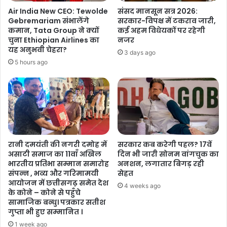
Air India New CEO: Tewolde
संसद मानसून सत्र 2026:
Gebremariam संभालेंगे
सरकार-विपक्ष में टकराव जारी,
कमान, Tata Group ने क्यों
कई अहम विधेयकों पर रहेगी
चुना Ethiopian Airlines का
नजर
यह अनुभवी चेहरा?
3 days ago
5 hours ago
रानी दमयंती की नगरी दमोह में
सरकार कब करेगी पहल? 17वें
असाटी समाज का 11वाँ अखिल
दिन भी जारी सोनम वांगचुक का
भारतीय प्रतिभा सम्मान समारोह
अनशन, लगातार बिगड़ रही
संपन्न , भव्य और गरिमामयी
सेहत
आयोजन में छत्तीसगढ़ समेत देश
4 weeks ago
सुबह 08:04 बजे:
कार
बदरपुर टोल बूथ
से होकर दिल्ली में दाखिल हुई।
के कोने – कोने से पहुँचे
सामाजिक बन्धु। पत्रकार सतीश
सुबह 08:20 बजे:
कार
ओखला इंडस्ट्रियल एरिया
के पास एक पेट्रोल पंप
गुप्ता भी हुए सम्मानित ।
पर देखी गई।
1 week ago