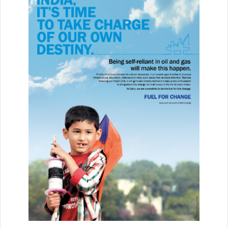
google
India
lal kila
lal kila blast
lal kila bomb blast
lal qila blast
lal qila blast death
lal qila bomb
lal qila bomb blast
lal quila blast
lal quila blast 10 november
lal quila blast cctv
lal quila blast hindi
lal quila blast latest
lal quila blast latest update
lal quila blast live video
lal quila blast today