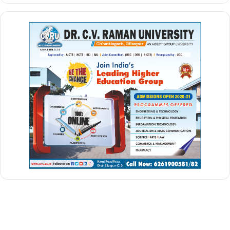
lal quila blast video today
lal quila car blast
lal quila metro station bomb blast
News
politics
raipur
बुलंद छत्तीसगढ़