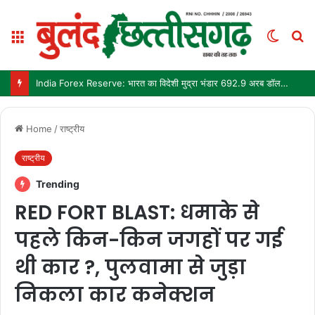
Menu
Switch
S
skin
fo
India Forex Reserve: भारत का विदेशी मुद्रा भंडार 692.9 अरब डॉलर पहुंचा, छह महीने में सबसे बड़ी साप्ताहिक बढ़त
Home
/
राष्ट्रीय
राष्ट्रीय
Trending
RED FORT BLAST: धमाके से
पहले किन-किन जगहों पर गई
थी कार ?, पुलवामा से जुड़ा
निकला कार कनेक्शन