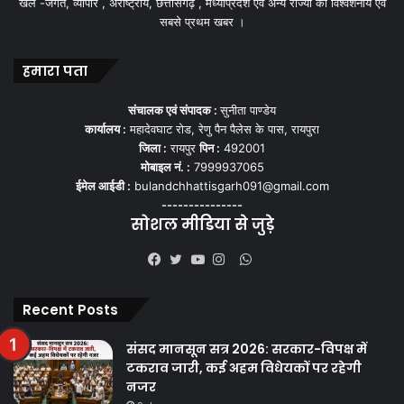
खेल -जगत, व्यापार , अंर्राष्ट्रीय, छत्तीसगढ़ , मध्याप्रदेश एवं अन्य राज्यो की विश्वशनीय एवं
सबसे प्रथम खबर ।
हमारा पता
संचालक एवं संपादक :
सुनीता पाण्डेय
कार्यालय :
महादेवघाट रोड, रेणु पैन पैलेस के पास, रायपुरा
जिला :
रायपुर
पिन :
492001
मोबाइल नं. :
7999937065
ईमेल आईडी :
bulandchhattisgarh091@gmail.com
---------------
सोशल मीडिया से जुड़े
WhatsApp
Facebook
Twitter
YouTube
Instagram
Recent Posts
संसद मानसून सत्र 2026: सरकार-विपक्ष में
टकराव जारी, कई अहम विधेयकों पर रहेगी
नजर