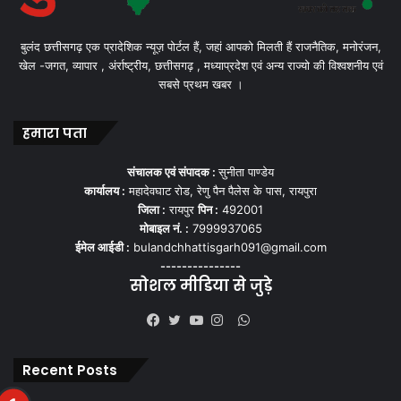
बुलंद छत्तीसगढ़ एक प्रादेशिक न्यूज़ पोर्टल हैं, जहां आपको मिलती हैं राजनैतिक, मनोरंजन,
खेल -जगत, व्यापार , अंर्राष्ट्रीय, छत्तीसगढ़ , मध्याप्रदेश एवं अन्य राज्यो की विश्वशनीय एवं
सबसे प्रथम खबर ।
हमारा पता
संचालक एवं संपादक :
सुनीता पाण्डेय
कार्यालय :
महादेवघाट रोड, रेणु पैन पैलेस के पास, रायपुरा
जिला :
रायपुर
पिन :
492001
मोबाइल नं. :
7999937065
ईमेल आईडी :
bulandchhattisgarh091@gmail.com
---------------
सोशल मीडिया से जुड़े
WhatsApp
Facebook
Twitter
YouTube
Instagram
Recent Posts