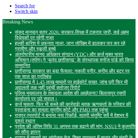
Search for
Switch skin
Breaking News
संसद मानसून सत्र 2026: सरकार-विपक्ष में टकराव जारी, कई अहम
विधेयकों पर रहेगी नजर
हल्की बारिश में उफनता नाला, जान जोखिम में डालकर पार कर रहे
ग्रामीण और स्कूली बच्चे
अंतर्राष्ट्रीय मानव अधिकार संगठन (YDC) और कर्ज मुक्त भारत
अभियान (तर्पण) ने ‘बुलंद छत्तीसगढ़’ के संस्थापक मनोज पांडे को किया
सम्मानित
छत्तीसगढ़ सरकार का बड़ा फैसला: नकली पनीर, क्रीम और बटर पर
एक साल का प्रतिबंध
छत्तीसगढ़ में 1.45 लाख मामलों पर हाईकोर्ट सख्त, जांच पूरी फिर भी
अदालतों तक नहीं पहुंचीं क्लोजर रिपोर्ट
पुलिस मुख्यालय के तबादला आदेश की अवहेलना? बिलासपुर एसपी
कार्यालय पर उठे सवाल।
कर्ज चुकता, फिर भी कब्जे की कार्रवाई! मृतक ऋणकर्ता के परिवार की
प्रताड़ना का मामला सुप्रीम कोर्ट और PMO तक पहुंचा
रायपुर एयरपोर्ट ने बनाया नया रिकॉर्ड, यात्री संतुष्टि सर्वे में देशभर में
दूसरा स्थान
प्रवेश की अंतिम तिथि 31 अगस्त तक बढ़ाने की मांग, NSUI ने कुलपति
को सौंपा ज्ञापन
रायपुर में छात्रों का आंदोलन तेज, शिक्षा व्यवस्था में सुधार और मंत्री के