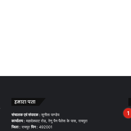
हमारा पता
,
संचालक एवं संपादक :
सुनीता पाण्डेय
कार्यालय :
महादेवघाट रोड, रेणु पैन पैलेस के पास, रायपुरा
जिला :
रायपुर
पिन :
492001