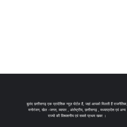
बुलंद छत्तीसगढ़ एक प्रादेशिक न्यूज़ पोर्टल हैं, जहां आपको मिलती हैं राजनैतिक
मनोरंजन, खेल -जगत, व्यापार , अंर्राष्ट्रीय, छत्तीसगढ़ , मध्याप्रदेश एवं अन्य
राज्यो की विश्वशनीय एवं सबसे प्रथम खबर ।