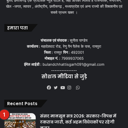
बुलंद छत्तीसगढ़ एक प्रादेशिक न्यूज़ पोर्टल हैं, जहां आपको मिलती हैं राजनैतिक, मनोरंजन,
खेल -जगत, व्यापार , अंर्राष्ट्रीय, छत्तीसगढ़ , मध्याप्रदेश एवं अन्य राज्यो की विश्वशनीय एवं
सबसे प्रथम खबर ।
हमारा पता
संचालक एवं संपादक :
सुनीता पाण्डेय
कार्यालय :
महादेवघाट रोड, रेणु पैन पैलेस के पास, रायपुरा
जिला :
रायपुर
पिन :
492001
मोबाइल नं. :
7999937065
ईमेल आईडी :
bulandchhattisgarh091@gmail.com
---------------
सोशल मीडिया से जुड़े
WhatsApp
Facebook
Twitter
YouTube
Instagram
Recent Posts
संसद मानसून सत्र 2026: सरकार-विपक्ष में
टकराव जारी, कई अहम विधेयकों पर रहेगी
नजर