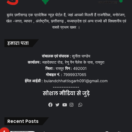
बुलंद छत्तीसगढ़ एक प्रादेशिक न्यूज़ पोर्टल हैं, जहां आपको मिलती हैं राजनैतिक, मनोरंजन,
खेल -जगत, व्यापार , अंर्राष्ट्रीय, छत्तीसगढ़ , मध्याप्रदेश एवं अन्य राज्यो की विश्वशनीय एवं
सबसे प्रथम खबर ।
हमारा पता
संचालक एवं संपादक :
सुनीता पाण्डेय
कार्यालय :
महादेवघाट रोड, रेणु पैन पैलेस के पास, रायपुरा
जिला :
रायपुर
पिन :
492001
मोबाइल नं. :
7999937065
ईमेल आईडी :
bulandchhattisgarh091@gmail.com
---------------
सोशल मीडिया से जुड़े
WhatsApp
Facebook
Twitter
YouTube
Instagram
Recent Posts