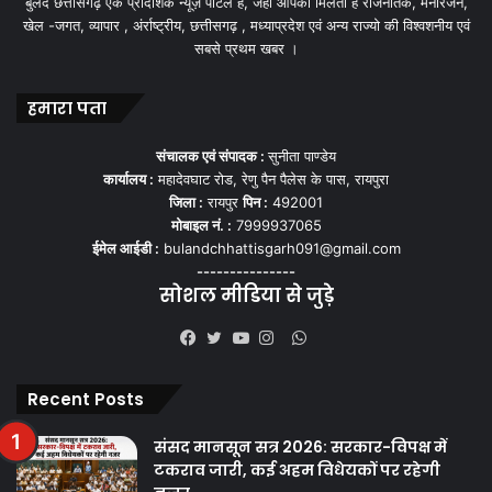
बुलंद छत्तीसगढ़ एक प्रादेशिक न्यूज़ पोर्टल हैं, जहां आपको मिलती हैं राजनैतिक, मनोरंजन,
खेल -जगत, व्यापार , अंर्राष्ट्रीय, छत्तीसगढ़ , मध्याप्रदेश एवं अन्य राज्यो की विश्वशनीय एवं
सबसे प्रथम खबर ।
हमारा पता
संचालक एवं संपादक :
सुनीता पाण्डेय
कार्यालय :
महादेवघाट रोड, रेणु पैन पैलेस के पास, रायपुरा
जिला :
रायपुर
पिन :
492001
मोबाइल नं. :
7999937065
ईमेल आईडी :
bulandchhattisgarh091@gmail.com
---------------
सोशल मीडिया से जुड़े
WhatsApp
Facebook
Twitter
YouTube
Instagram
Recent Posts
संसद मानसून सत्र 2026: सरकार-विपक्ष में
टकराव जारी, कई अहम विधेयकों पर रहेगी