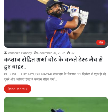
खेल
Vanshika Pandey
December 20, 2022
32
कप्तान रोहित शर्मा चोट के चलते टेस्ट मैच से
हुए बाहर..
PUBLISHED BY-PIYUSH NAYAK बांग्लादेश के खिलाफ 22 दिसंबर से शुरू हो रहे
दूसरे और आखिरी टेस्ट में कप्तान रोहित शर्मा…
Read More »