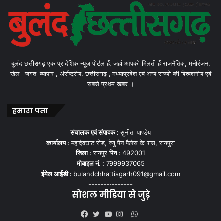
बुलंद छत्तीसगढ़ एक प्रादेशिक न्यूज़ पोर्टल हैं, जहां आपको मिलती हैं राजनैतिक, मनोरंजन,
खेल -जगत, व्यापार , अंर्राष्ट्रीय, छत्तीसगढ़ , मध्याप्रदेश एवं अन्य राज्यो की विश्वशनीय एवं
सबसे प्रथम खबर ।
हमारा पता
संचालक एवं संपादक :
सुनीता पाण्डेय
कार्यालय :
महादेवघाट रोड, रेणु पैन पैलेस के पास, रायपुरा
जिला :
रायपुर
पिन :
492001
मोबाइल नं. :
7999937065
ईमेल आईडी :
bulandchhattisgarh091@gmail.com
---------------
सोशल मीडिया से जुड़े
WhatsApp