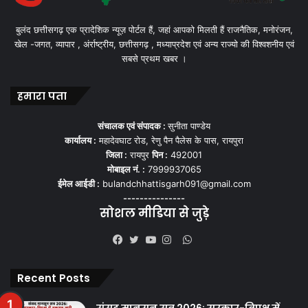
बुलंद छत्तीसगढ़ एक प्रादेशिक न्यूज़ पोर्टल हैं, जहां आपको मिलती हैं राजनैतिक, मनोरंजन,
खेल -जगत, व्यापार , अंर्राष्ट्रीय, छत्तीसगढ़ , मध्याप्रदेश एवं अन्य राज्यो की विश्वशनीय एवं
सबसे प्रथम खबर ।
हमारा पता
संचालक एवं संपादक :
सुनीता पाण्डेय
कार्यालय :
महादेवघाट रोड, रेणु पैन पैलेस के पास, रायपुरा
जिला :
रायपुर
पिन :
492001
मोबाइल नं. :
7999937065
ईमेल आईडी :
bulandchhattisgarh091@gmail.com
---------------
सोशल मीडिया से जुड़े
WhatsApp
Facebook
Twitter
YouTube
Instagram
Recent Posts
संसद मानसून सत्र 2026: सरकार-विपक्ष में