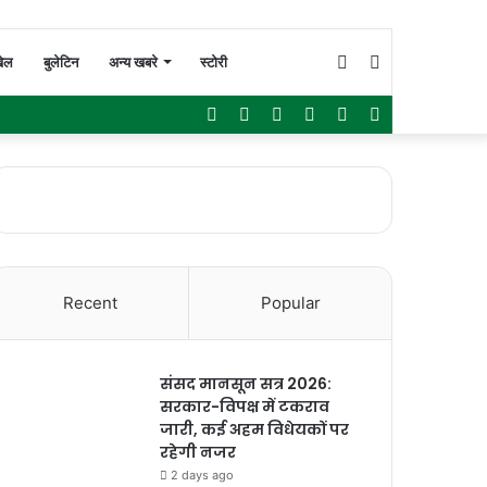
Switch
Search
ेल
बुलेटिन
अन्य खबरे
स्टोरी
Facebook
Twitter
YouTube
Instagram
WhatsApp
Sidebar
skin
for
Recent
Popular
संसद मानसून सत्र 2026:
सरकार-विपक्ष में टकराव
जारी, कई अहम विधेयकों पर
रहेगी नजर
2 days ago