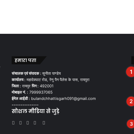
हमारा पता
,
संचालक एवं संपादक :
सुनीता पाण्डेय
कार्यालय :
महादेवघाट रोड, रेणु पैन पैलेस के पास, रायपुरा
जिला :
रायपुर
पिन :
492001
मोबाइल नं. :
7999937065
ईमेल आईडी :
bulandchhattisgarh091@gmail.com
---------------
सोशल मीडिया से जुड़े
Facebook
Twitter
YouTube
Instagram
WhatsApp