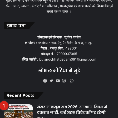
बुलंद छत्तीसगढ़ एक प्रादेशिक न्यूज़ पोर्टल हैं, जहां आपको मिलती हैं राजनैतिक, मनोरंजन,
खेल -जगत, व्यापार , अंर्राष्ट्रीय, छत्तीसगढ़ , मध्याप्रदेश एवं अन्य राज्यो की विश्वशनीय एवं
सबसे प्रथम खबर ।
हमारा पता
संचालक एवं संपादक :
सुनीता पाण्डेय
कार्यालय :
महादेवघाट रोड, रेणु पैन पैलेस के पास, रायपुरा
जिला :
रायपुर
पिन :
492001
मोबाइल नं. :
7999937065
ईमेल आईडी :
bulandchhattisgarh091@gmail.com
---------------
सोशल मीडिया से जुड़े
WhatsApp
Facebook
Twitter
YouTube
Instagram
Recent Posts
संसद मानसून सत्र 2026: सरकार-विपक्ष में
टकराव जारी, कई अहम विधेयकों पर रहेगी
नजर