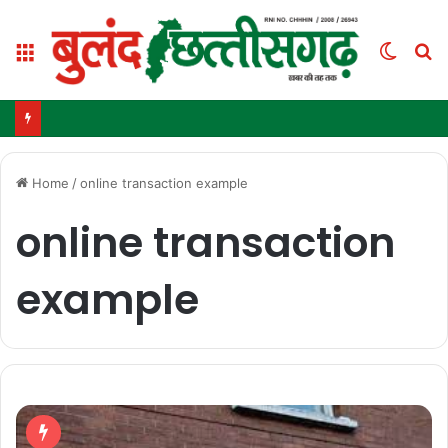
Menu
Switc
S
skin
fo
Home
/
online transaction example
online transaction
example