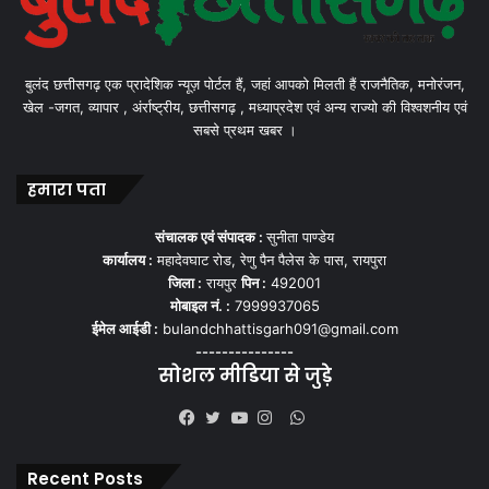
बुलंद छत्तीसगढ़ एक प्रादेशिक न्यूज़ पोर्टल हैं, जहां आपको मिलती हैं राजनैतिक, मनोरंजन,
खेल -जगत, व्यापार , अंर्राष्ट्रीय, छत्तीसगढ़ , मध्याप्रदेश एवं अन्य राज्यो की विश्वशनीय एवं
सबसे प्रथम खबर ।
हमारा पता
संचालक एवं संपादक :
सुनीता पाण्डेय
कार्यालय :
महादेवघाट रोड, रेणु पैन पैलेस के पास, रायपुरा
जिला :
रायपुर
पिन :
492001
मोबाइल नं. :
7999937065
ईमेल आईडी :
bulandchhattisgarh091@gmail.com
---------------
सोशल मीडिया से जुड़े
WhatsApp
Facebook
Twitter
YouTube
Instagram
Recent Posts