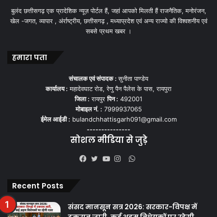
बुलंद छत्तीसगढ़ एक प्रादेशिक न्यूज़ पोर्टल हैं, जहां आपको मिलती हैं राजनैतिक, मनोरंजन,
खेल -जगत, व्यापार , अंर्राष्ट्रीय, छत्तीसगढ़ , मध्याप्रदेश एवं अन्य राज्यो की विश्वशनीय एवं
सबसे प्रथम खबर ।
हमारा पता
संचालक एवं संपादक :
सुनीता पाण्डेय
कार्यालय :
महादेवघाट रोड, रेणु पैन पैलेस के पास, रायपुरा
जिला :
रायपुर
पिन :
492001
मोबाइल नं. :
7999937065
ईमेल आईडी :
bulandchhattisgarh091@gmail.com
---------------
सोशल मीडिया से जुड़े
WhatsApp
Facebook
Twitter
YouTube
Instagram
Recent Posts
संसद मानसून सत्र 2026: सरकार-विपक्ष में
टकराव जारी, कई अहम विधेयकों पर रहेगी