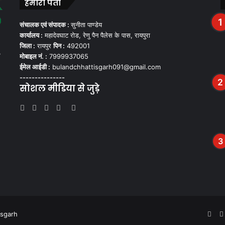
हमारा पता
संचालक एवं संपादक :
सुनीता पाण्डेय
कार्यालय :
महादेवघाट रोड, रेणु पैन पैलेस के पास, रायपुरा
जिला :
रायपुर
पिन :
492001
,
मोबाइल नं. :
7999937065
ईमेल आईडी :
bulandchhattisgarh091@gmail.com
---------------
सोशल मीडिया से जुड़े
Facebook
Twitter
YouTube
Instagram
WhatsApp
isgarh
Fac