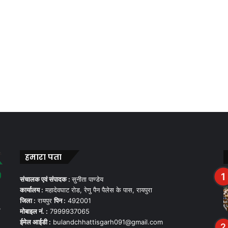
हमारा पता
संचालक एवं संपादक :
सुनीता पाण्डेय
कार्यालय :
महादेवघाट रोड, रेणु पैन पैलेस के पास, रायपुरा
जिला :
रायपुर
पिन :
492001
,
मोबाइल नं. :
7999937065
ईमेल आईडी :
bulandchhattisgarh091@gmail.com