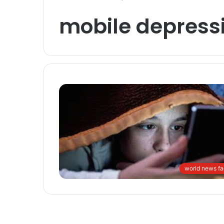
mobile depress
world news fa