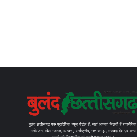
बुलंद छत्तीसगढ़ एक प्रादेशिक न्यूज़ पोर्टल हैं, जहां आपको मिलती हैं राजनैतिक
मनोरंजन, खेल -जगत, व्यापार , अंर्राष्ट्रीय, छत्तीसगढ़ , मध्याप्रदेश एवं अन्य