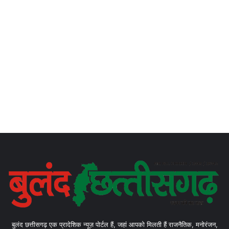
बुलंद छत्तीसगढ़ एक प्रादेशिक न्यूज़ पोर्टल हैं, जहां आपको मिलती हैं राजनैतिक, मनोरंजन,