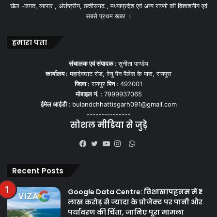
खेल -जगत, व्यापार , अंर्राष्ट्रीय, छत्तीसगढ़ , मध्याप्रदेश एवं अन्य राज्यो की विश्वशनीय एवं
सबसे प्रथम खबर ।
हमारा पता
संचालक एवं संपादक :
सुनीता पाण्डेय
कार्यालय :
महादेवघाट रोड, रेणु पैन पैलेस के पास, रायपुरा
जिला :
रायपुर
पिन :
492001
मोबाइल नं. :
7999937065
ईमेल आईडी :
bulandchhattisgarh091@gmail.com
---------------
सोशल मीडिया से जुड़े
WhatsApp
Facebook
Twitter
YouTube
Instagram
Recent Posts
Google Data Centre: विशाखापट्टनम में ₹1
लाख करोड़ से ज्यादा के प्रोजेक्ट पर पानी और
पर्यावरण की चिंता, जानिए पूरा मामला