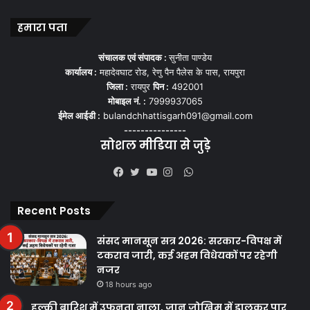
हमारा पता
संचालक एवं संपादक :
सुनीता पाण्डेय
कार्यालय :
महादेवघाट रोड, रेणु पैन पैलेस के पास, रायपुरा
जिला :
रायपुर
पिन :
492001
मोबाइल नं. :
7999937065
ईमेल आईडी :
bulandchhattisgarh091@gmail.com
---------------
सोशल मीडिया से जुड़े
WhatsApp
Facebook
Twitter
YouTube
Instagram
Recent Posts
संसद मानसून सत्र 2026: सरकार-विपक्ष में
टकराव जारी, कई अहम विधेयकों पर रहेगी
नजर
18 hours ago
हल्की बारिश में उफनता नाला, जान जोखिम में डालकर पार