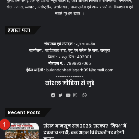
बुलंद छत्तीसगढ़ एक प्रादेशिक न्यूज़ पोर्टल हैं, जहां आपको मिलती हैं राजनैतिक, मनोरंजन,
खेल -जगत, व्यापार , अंर्राष्ट्रीय, छत्तीसगढ़ , मध्याप्रदेश एवं अन्य राज्यो की विश्वशनीय एवं
सबसे प्रथम खबर ।
हमारा पता
संचालक एवं संपादक :
सुनीता पाण्डेय
कार्यालय :
महादेवघाट रोड, रेणु पैन पैलेस के पास, रायपुरा
जिला :
रायपुर
पिन :
492001
मोबाइल नं. :
7999937065
ईमेल आईडी :
bulandchhattisgarh091@gmail.com
---------------
सोशल मीडिया से जुड़े
WhatsApp
Facebook
Twitter
YouTube
Instagram
Recent Posts
संसद मानसून सत्र 2026: सरकार-विपक्ष में
टकराव जारी, कई अहम विधेयकों पर रहेगी
नजर