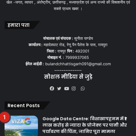
खेल -जगत, व्यापार , अंर्राष्ट्रीय, छत्तीसगढ़ , मध्याप्रदेश एवं अन्य राज्यो की विश्वशनीय एवं
सबसे प्रथम खबर ।
हमारा पता
संचालक एवं संपादक :
सुनीता पाण्डेय
कार्यालय :
महादेवघाट रोड, रेणु पैन पैलेस के पास, रायपुरा
जिला :
रायपुर
पिन :
492001
मोबाइल नं. :
7999937065
ईमेल आईडी :
bulandchhattisgarh091@gmail.com
---------------
सोशल मीडिया से जुड़े
WhatsApp
Facebook
Twitter
YouTube
Instagram
Recent Posts
Google Data Centre: विशाखापट्टनम में ₹1
लाख करोड़ से ज्यादा के प्रोजेक्ट पर पानी और
पर्यावरण की चिंता, जानिए पूरा मामला