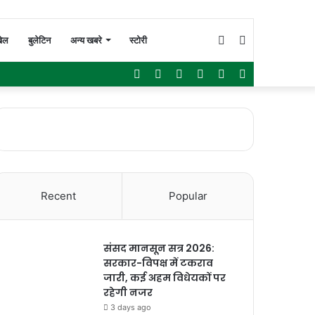
Switch
Search
ेल
बुलेटिन
अन्य खबरे
स्टोरी
Facebook
Twitter
YouTube
Instagram
WhatsApp
Sidebar
skin
for
Recent
Popular
संसद मानसून सत्र 2026:
सरकार-विपक्ष में टकराव
जारी, कई अहम विधेयकों पर
रहेगी नजर
3 days ago