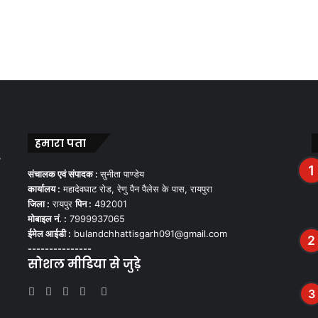
हमारा पता
,
संचालक एवं संपादक :
सुनीता पाण्डेय
कार्यालय :
महादेवघाट रोड, रेणु पैन पैलेस के पास, रायपुरा
जिला :
रायपुर
पिन :
492001
मोबाइल नं. :
7999937065
ईमेल आईडी :
bulandchhattisgarh091@gmail.com
---------------
सोशल मीडिया से जुड़े
Facebook
Twitter
YouTube
Instagram
WhatsApp