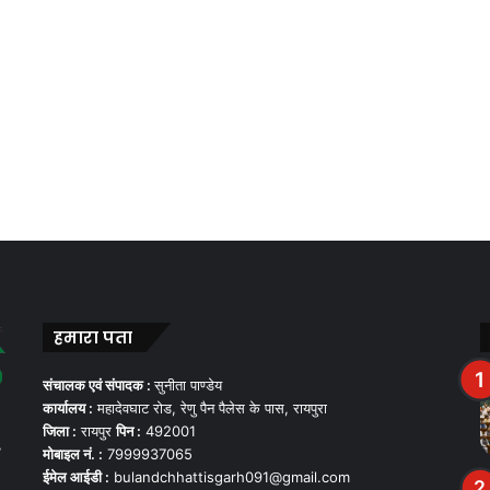
हमारा पता
संचालक एवं संपादक :
सुनीता पाण्डेय
कार्यालय :
महादेवघाट रोड, रेणु पैन पैलेस के पास, रायपुरा
जिला :
रायपुर
पिन :
492001
,
मोबाइल नं. :
7999937065
ईमेल आईडी :
bulandchhattisgarh091@gmail.com