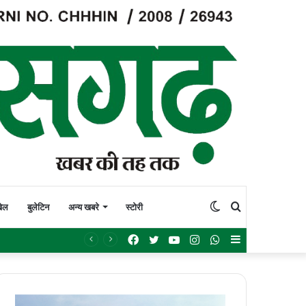
Switch
Search
ेल
बुलेटिन
अन्य खबरे
स्टोरी
Facebook
Twitter
YouTube
Instagram
WhatsApp
Sidebar
skin
for