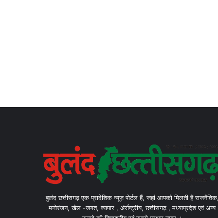
बुलंद छत्तीसगढ़ एक प्रादेशिक न्यूज़ पोर्टल हैं, जहां आपको मिलती हैं राजनैतिक
मनोरंजन, खेल -जगत, व्यापार , अंर्राष्ट्रीय, छत्तीसगढ़ , मध्याप्रदेश एवं अन्य