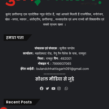
बुलंद छत्तीसगढ़ एक प्रादेशिक न्यूज़ पोर्टल हैं, जहां आपको मिलती हैं राजनैतिक, मनोरंजन,
खेल -जगत, व्यापार , अंर्राष्ट्रीय, छत्तीसगढ़ , मध्याप्रदेश एवं अन्य राज्यो की विश्वशनीय एवं
सबसे प्रथम खबर ।
हमारा पता
संचालक एवं संपादक :
सुनीता पाण्डेय
कार्यालय :
महादेवघाट रोड, रेणु पैन पैलेस के पास, रायपुरा
जिला :
रायपुर
पिन :
492001
मोबाइल नं. :
7999937065
ईमेल आईडी :
bulandchhattisgarh091@gmail.com
---------------
सोशल मीडिया से जुड़े
WhatsApp
Facebook
Twitter
YouTube
Instagram
Recent Posts