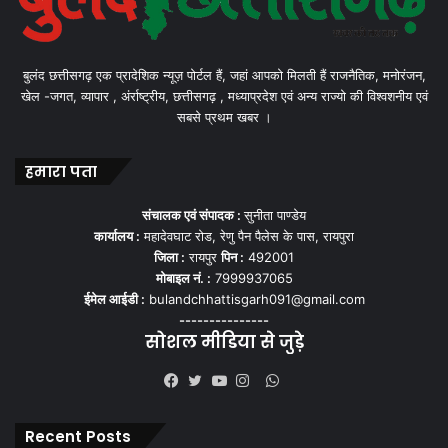
बुलंद छत्तीसगढ़ एक प्रादेशिक न्यूज़ पोर्टल हैं, जहां आपको मिलती हैं राजनैतिक, मनोरंजन,
खेल -जगत, व्यापार , अंर्राष्ट्रीय, छत्तीसगढ़ , मध्याप्रदेश एवं अन्य राज्यो की विश्वशनीय एवं
सबसे प्रथम खबर ।
हमारा पता
संचालक एवं संपादक :
सुनीता पाण्डेय
कार्यालय :
महादेवघाट रोड, रेणु पैन पैलेस के पास, रायपुरा
जिला :
रायपुर
पिन :
492001
मोबाइल नं. :
7999937065
ईमेल आईडी :
bulandchhattisgarh091@gmail.com
---------------
सोशल मीडिया से जुड़े
WhatsApp
Facebook
Twitter
YouTube
Instagram
Recent Posts