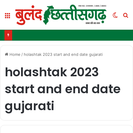
Menu
Switc
S
skin
fo
Home
/
holashtak 2023 start and end date gujarati
holashtak 2023
start and end date
gujarati