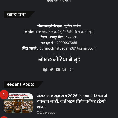
सबसे प्रथम खबर ।
हमारा पता
संचालक एवं संपादक :
सुनीता पाण्डेय
कार्यालय :
महादेवघाट रोड, रेणु पैन पैलेस के पास, रायपुरा
जिला :
रायपुर
पिन :
492001
मोबाइल नं. :
7999937065
ईमेल आईडी :
bulandchhattisgarh091@gmail.com
---------------
सोशल मीडिया से जुड़े
WhatsApp
Facebook
Twitter
YouTube
Instagram
Recent Posts
संसद मानसून सत्र 2026: सरकार-विपक्ष में
टकराव जारी, कई अहम विधेयकों पर रहेगी
नजर
2 days ago