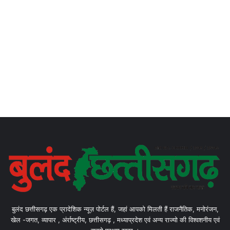
बुलंद छत्तीसगढ़ एक प्रादेशिक न्यूज़ पोर्टल हैं, जहां आपको मिलती हैं राजनैतिक, मनोरंजन,
खेल -जगत, व्यापार , अंर्राष्ट्रीय, छत्तीसगढ़ , मध्याप्रदेश एवं अन्य राज्यो की विश्वशनीय एवं