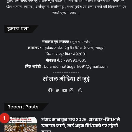
बुलंद छत्तीसगढ़ एक प्रादेशिक न्यूज़ पोर्टल हैं, जहां आपको मिलती हैं राजनैतिक, मनोरंजन,
खेल -जगत, व्यापार , अंर्राष्ट्रीय, छत्तीसगढ़ , मध्याप्रदेश एवं अन्य राज्यो की विश्वशनीय एवं
सबसे प्रथम खबर ।
हमारा पता
संचालक एवं संपादक :
सुनीता पाण्डेय
कार्यालय :
महादेवघाट रोड, रेणु पैन पैलेस के पास, रायपुरा
जिला :
रायपुर
पिन :
492001
मोबाइल नं. :
7999937065
ईमेल आईडी :
bulandchhattisgarh091@gmail.com
---------------
सोशल मीडिया से जुड़े
WhatsApp
Facebook
Twitter
YouTube
Instagram
Recent Posts
संसद मानसून सत्र 2026: सरकार-विपक्ष में
टकराव जारी, कई अहम विधेयकों पर रहेगी
नजर