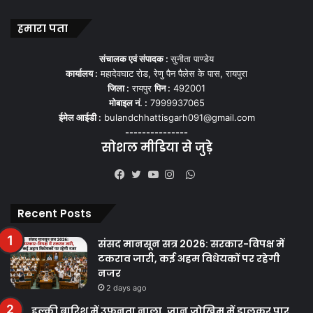
हमारा पता
संचालक एवं संपादक :
सुनीता पाण्डेय
कार्यालय :
महादेवघाट रोड, रेणु पैन पैलेस के पास, रायपुरा
जिला :
रायपुर
पिन :
492001
मोबाइल नं. :
7999937065
ईमेल आईडी :
bulandchhattisgarh091@gmail.com
---------------
सोशल मीडिया से जुड़े
WhatsApp
Facebook
Twitter
YouTube
Instagram
Recent Posts
संसद मानसून सत्र 2026: सरकार-विपक्ष में
टकराव जारी, कई अहम विधेयकों पर रहेगी
नजर
2 days ago
हल्की बारिश में उफनता नाला, जान जोखिम में डालकर पार