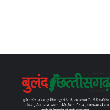
बुलंद छत्तीसगढ़ एक प्रादेशिक न्यूज़ पोर्टल हैं, जहां आपको मिलती हैं राजनैतिक
मनोरंजन, खेल -जगत, व्यापार , अंर्राष्ट्रीय, छत्तीसगढ़ , मध्याप्रदेश एवं अन्य