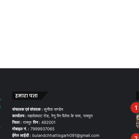
हमारा पता
संचालक एवं संपादक :
सुनीता पाण्डेय
कार्यालय :
महादेवघाट रोड, रेणु पैन पैलेस के पास, रायपुरा
जिला :
रायपुर
पिन :
492001
,
मोबाइल नं. :
7999937065
ईमेल आईडी :
bulandchhattisgarh091@gmail.com