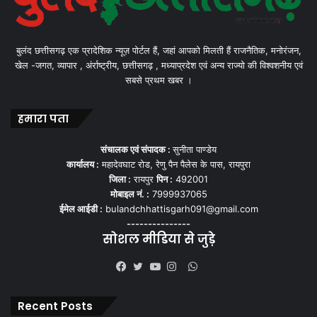
बुलंद छत्तीसगढ़ एक प्रादेशिक न्यूज़ पोर्टल हैं, जहां आपको मिलती हैं राजनैतिक, मनोरंजन,
खेल -जगत, व्यापार , अंर्राष्ट्रीय, छत्तीसगढ़ , मध्याप्रदेश एवं अन्य राज्यो की विश्वशनीय एवं
सबसे प्रथम खबर ।
हमारा पता
संचालक एवं संपादक :
सुनीता पाण्डेय
कार्यालय :
महादेवघाट रोड, रेणु पैन पैलेस के पास, रायपुरा
जिला :
रायपुर
पिन :
492001
मोबाइल नं. :
7999937065
ईमेल आईडी :
bulandchhattisgarh091@gmail.com
---------------
सोशल मीडिया से जुड़े
WhatsApp
Facebook
Twitter
YouTube
Instagram
Recent Posts