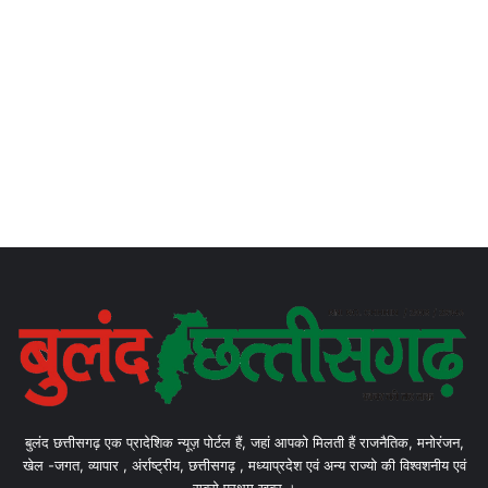
बुलंद छत्तीसगढ़ एक प्रादेशिक न्यूज़ पोर्टल हैं, जहां आपको मिलती हैं राजनैतिक, मनोरंजन,
खेल -जगत, व्यापार , अंर्राष्ट्रीय, छत्तीसगढ़ , मध्याप्रदेश एवं अन्य राज्यो की विश्वशनीय एवं
सबसे प्रथम खबर ।