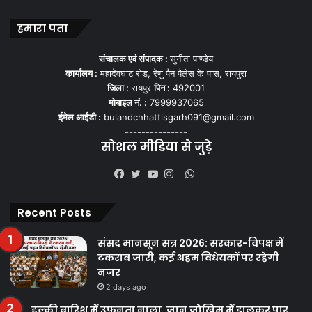
हमारा पता
संचालक एवं संपादक :
सुनीता पाण्डेय
कार्यालय :
महादेवघाट रोड, रेणु पैन पैलेस के पास, रायपुरा
जिला :
रायपुर
पिन :
492001
मोबाइल नं. :
7999937065
ईमेल आईडी :
bulandchhattisgarh091@gmail.com
---------------
सोशल मीडिया से जुड़े
WhatsApp
Facebook
Twitter
YouTube
Instagram
Recent Posts
संसद मानसून सत्र 2026: सरकार-विपक्ष में
टकराव जारी, कई अहम विधेयकों पर रहेगी
नजर
2 days ago
हल्की बारिश में उफनता नाला, जान जोखिम में डालकर पार