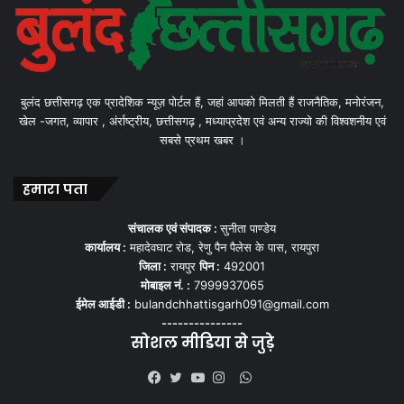
बुलंद छत्तीसगढ़ एक प्रादेशिक न्यूज़ पोर्टल हैं, जहां आपको मिलती हैं राजनैतिक, मनोरंजन,
खेल -जगत, व्यापार , अंर्राष्ट्रीय, छत्तीसगढ़ , मध्याप्रदेश एवं अन्य राज्यो की विश्वशनीय एवं
सबसे प्रथम खबर ।
हमारा पता
संचालक एवं संपादक :
सुनीता पाण्डेय
कार्यालय :
महादेवघाट रोड, रेणु पैन पैलेस के पास, रायपुरा
जिला :
रायपुर
पिन :
492001
मोबाइल नं. :
7999937065
ईमेल आईडी :
bulandchhattisgarh091@gmail.com
---------------
सोशल मीडिया से जुड़े
WhatsApp
Facebook
Twitter
YouTube
Instagram