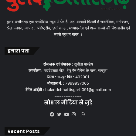
बुलंद छत्तीसगढ़ एक प्रादेशिक न्यूज़ पोर्टल हैं, जहां आपको मिलती हैं राजनैतिक, मनोरंजन,
खेल -जगत, व्यापार , अंर्राष्ट्रीय, छत्तीसगढ़ , मध्याप्रदेश एवं अन्य राज्यो की विश्वशनीय एवं
सबसे प्रथम खबर ।
हमारा पता
संचालक एवं संपादक :
सुनीता पाण्डेय
कार्यालय :
महादेवघाट रोड, रेणु पैन पैलेस के पास, रायपुरा
जिला :
रायपुर
पिन :
492001
मोबाइल नं. :
7999937065
ईमेल आईडी :
bulandchhattisgarh091@gmail.com
---------------
सोशल मीडिया से जुड़े
WhatsApp
Facebook
Twitter
YouTube
Instagram
Recent Posts