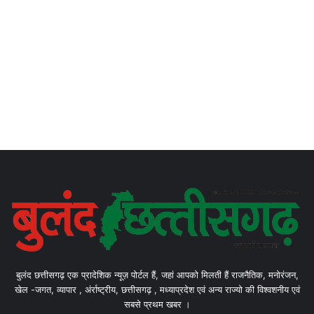
बुलंद छत्तीसगढ़ एक प्रादेशिक न्यूज़ पोर्टल हैं, जहां आपको मिलती हैं राजनैतिक, मनोरंजन,
खेल -जगत, व्यापार , अंर्राष्ट्रीय, छत्तीसगढ़ , मध्याप्रदेश एवं अन्य राज्यो की विश्वशनीय एवं
सबसे प्रथम खबर ।