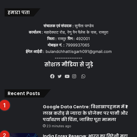
हमारा पता
संचालक एवं संपादक :
सुनीता पाण्डेय
कार्यालय :
महादेवघाट रोड, रेणु पैन पैलेस के पास, रायपुरा
जिला :
रायपुर
पिन :
492001
मोबाइल नं. :
7999937065
ईमेल आईडी :
bulandchhattisgarh091@gmail.com
---------------
सोशल मीडिया से जुड़े
WhatsApp
Facebook
Twitter
YouTube
Instagram
Recent Posts
Google Data Centre: विशाखापट्टनम में ₹1
लाख करोड़ से ज्यादा के प्रोजेक्ट पर पानी और
पर्यावरण की चिंता, जानिए पूरा मामला
23 minutes ago
India Forex Reserve: भारत का विदेशी मुद्रा