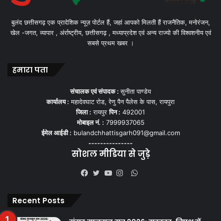
बुलंद छत्तीसगढ़ एक प्रादेशिक न्यूज़ पोर्टल हैं, जहां आपको मिलती हैं राजनैतिक, मनोरंजन,
खेल -जगत, व्यापार , अंर्राष्ट्रीय, छत्तीसगढ़ , मध्याप्रदेश एवं अन्य राज्यो की विश्वशनीय एवं
सबसे प्रथम खबर ।
हमारा पता
संचालक एवं संपादक :
सुनीता पाण्डेय
कार्यालय :
महादेवघाट रोड, रेणु पैन पैलेस के पास, रायपुरा
जिला :
रायपुर
पिन :
492001
मोबाइल नं. :
7999937065
ईमेल आईडी :
bulandchhattisgarh091@gmail.com
---------------
सोशल मीडिया से जुड़े
WhatsApp
Facebook
Twitter
YouTube
Instagram
Recent Posts