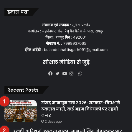
हमारा पता
संचालक एवं संपादक :
सुनीता पाण्डेय
कार्यालय :
महादेवघाट रोड, रेणु पैन पैलेस के पास, रायपुरा
जिला :
रायपुर
पिन :
492001
मोबाइल नं. :
7999937065
ईमेल आईडी :
bulandchhattisgarh091@gmail.com
---------------
सोशल मीडिया से जुड़े
WhatsApp
Facebook
Twitter
YouTube
Instagram
Recent Posts
संसद मानसून सत्र 2026: सरकार-विपक्ष में
टकराव जारी, कई अहम विधेयकों पर रहेगी
नजर
2 days ago
हल्की बारिश में उफनता नाला, जान जोखिम में डालकर पार