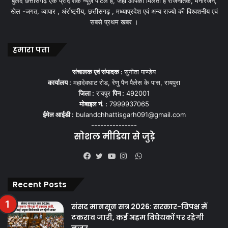
बुलंद छत्तीसगढ़ एक प्रादेशिक न्यूज़ पोर्टल हैं, जहां आपको मिलती हैं राजनैतिक, मनोरंजन,
खेल -जगत, व्यापार , अंर्राष्ट्रीय, छत्तीसगढ़ , मध्याप्रदेश एवं अन्य राज्यो की विश्वशनीय एवं
सबसे प्रथम खबर ।
हमारा पता
संचालक एवं संपादक :
सुनीता पाण्डेय
कार्यालय :
महादेवघाट रोड, रेणु पैन पैलेस के पास, रायपुरा
जिला :
रायपुर
पिन :
492001
मोबाइल नं. :
7999937065
ईमेल आईडी :
bulandchhattisgarh091@gmail.com
---------------
सोशल मीडिया से जुड़े
WhatsApp
Facebook
Twitter
YouTube
Instagram
Recent Posts
संसद मानसून सत्र 2026: सरकार-विपक्ष में
टकराव जारी, कई अहम विधेयकों पर रहेगी
नजर