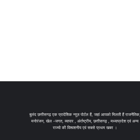
बुलंद छत्तीसगढ़ एक प्रादेशिक न्यूज़ पोर्टल हैं, जहां आपको मिलती हैं राजनैतिक
मनोरंजन, खेल -जगत, व्यापार , अंर्राष्ट्रीय, छत्तीसगढ़ , मध्याप्रदेश एवं अन्य
राज्यो की विश्वशनीय एवं सबसे प्रथम खबर ।