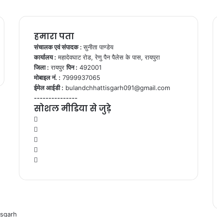
हमारा पता
संचालक एवं संपादक :
सुनीता पाण्डेय
कार्यालय :
महादेवघाट रोड, रेणु पैन पैलेस के पास, रायपुरा
जिला :
रायपुर
पिन :
492001
मोबाइल नं. :
7999937065
ईमेल आईडी :
bulandchhattisgarh091@gmail.com
---------------
सोशल मीडिया से जुड़े
Facebook
Twitter
YouTube
Instagram
WhatsApp
isgarh