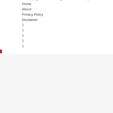
Home
About
Privacy Policy
Disclaimer
Facebook
Twitter
YouTube
Instagram
WhatsApp
Back
to
top
button