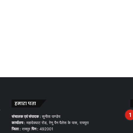
हमारा पता
,
संचालक एवं संपादक :
सुनीता पाण्डेय
कार्यालय :
महादेवघाट रोड, रेणु पैन पैलेस के पास, रायपुरा
जिला :
रायपुर
पिन :
492001