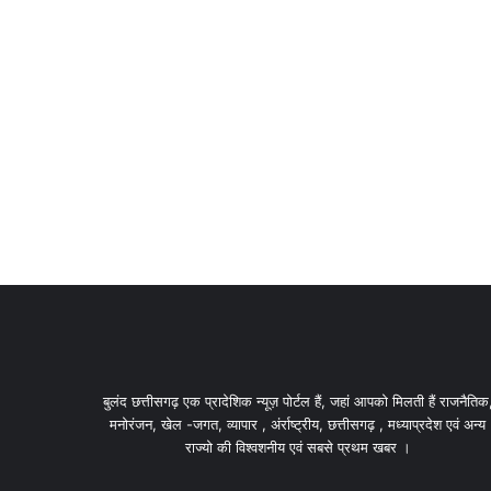
बुलंद छत्तीसगढ़ एक प्रादेशिक न्यूज़ पोर्टल हैं, जहां आपको मिलती हैं राजनैतिक
मनोरंजन, खेल -जगत, व्यापार , अंर्राष्ट्रीय, छत्तीसगढ़ , मध्याप्रदेश एवं अन्य
राज्यो की विश्वशनीय एवं सबसे प्रथम खबर ।