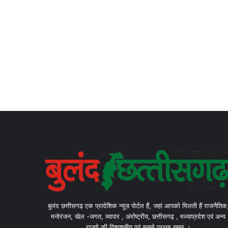
बुलंद छत्तीसगढ़ एक प्रादेशिक न्यूज़ पोर्टल हैं, जहां आपको मिलती हैं राजनैतिक
मनोरंजन, खेल -जगत, व्यापार , अंर्राष्ट्रीय, छत्तीसगढ़ , मध्याप्रदेश एवं अन्य
राज्यो की विश्वशनीय एवं सबसे प्रथम खबर ।