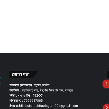
हमारा पता
संचालक एवं संपादक :
सुनीता पाण्डेय
कार्यालय :
महादेवघाट रोड, रेणु पैन पैलेस के पास, रायपुरा
जिला :
रायपुर
पिन :
492001
,
मोबाइल नं. :
7999937065
ईमेल आईडी :
bulandchhattisgarh091@gmail.com